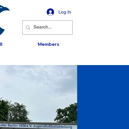
Log In
l
Members