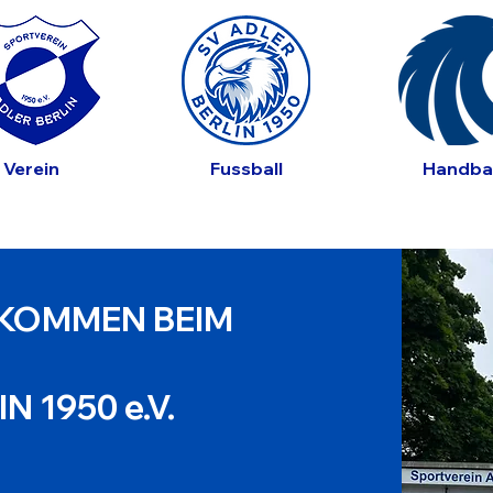
Verein
Fussball
Handbal
LKOMMEN BEIM
N 1950 e.V.